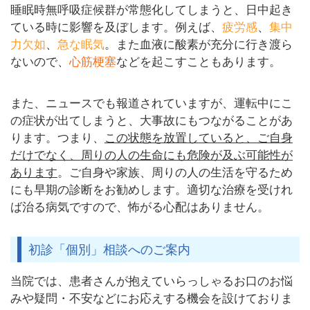
睡眠時無呼吸症候群が常態化してしまうと、日中起き
ている時に影響を及ぼします。例えば、
疲労感
、
集中
力欠如
、
急な眠気
。また血液に酸素が充分に行き渡ら
ないので、
心筋梗塞
などを起こすこともあります。
また、ニュースでも報道されていますが、運転中にこ
の症状が出てしまうと、大事故にもつながることがあ
ります。つまり、
この状態を放置していると、ご自身
だけでなく、
周りの人の生命にも危険が及ぶ可能性が
あります
。ご自身や家族、周りの人の生活を守るため
にも早期の診断をお勧めします。適切な治療を受けれ
ば治る病気ですので、怖がる心配はありません。
初診「個別」相談へのご案内
当院では、患者さんが抱えていらっしゃるお口のお悩
みや疑問・不安などにお応えする機会を設けておりま