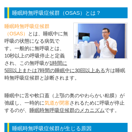
睡眠時無呼吸症候群（OSAS）とは？
睡眠時無呼吸症候群
（OSAS）
とは、睡眠中に無
呼吸の状態になる病気で
す。一般的に無呼吸とは、
10秒以上の呼吸停止と定義
され、この無呼吸が
1時間に
5回以上または7時間の睡眠中に30回以上ある
方は睡眠
時無呼吸症候群と診断されます。
睡眠中に舌や軟口蓋（上顎の奥のやわらかい粘膜）が
弛緩し、一時的に
気道が閉塞
されるために呼吸が停止
するのが、
睡眠時無呼吸症候群のメカニズム
です。
睡眠時無呼吸症候群が生じる原因