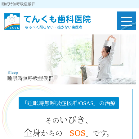
睡眠時無呼吸症候群
「睡眠時無呼吸症候群/OSAS」の治療
いびき
その
、
全身
SOS
からの「
」です。