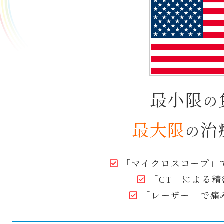
最小限
の
最大限
治
の
「マイクロスコープ」
「CT」による
「レーザー」で痛