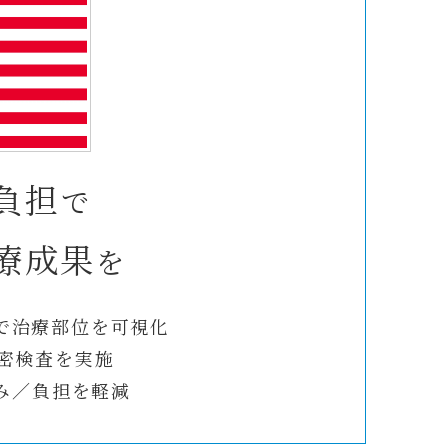
負担
で
療成果
を
で治療部位を可視化
精密検査を実施
み／負担を軽減