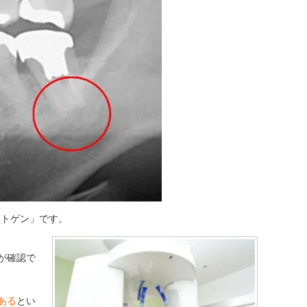
ントゲン」です。
が確認で
ある
とい