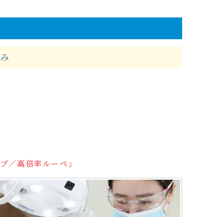
組み
ープ／高倍率ルーペ」