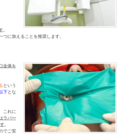
す
。
一つに加えることを推奨します。
口全体を
る
という
%以下
とな
、これに
はラバー
です
。
のでご安