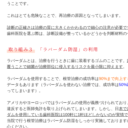
うことです。
これはとても危険なことで、再治療の原因となってしまいます。
診断の正確さは治療の質に大きくかかわるので細心の注意が必要で
歯科医院を選ぶ際は、診断設備が整っているかどうかを判断材料の
取り組み３
「ラバーダム防湿」の利用
ラバーダムとは、治療を行うときに歯に装着するゴムのことです。
覆うことで細菌が治療部位に侵入するリスクを最小限に抑えます
。
ラバーダムを使用することで、根管治療の成功率は
90%まで向上す
データもあります（ラバーダムを使わない治療では、成功率は
50
ってしまいます）。
アメリカやヨーロッパではラバーダムの使用が義務づけられており
違反すると医師免許を取り上げられてしまいます。しかし、日
本で
ダムを使用している歯科医院は100軒に1軒ほどしかないのが実情
当院で行う根管治療はラバーダム防湿をしっかり実施しております
心ください。