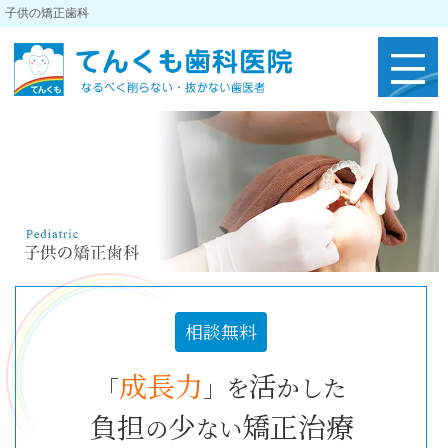
子供の矯正歯科
相談無料
成長力
活
「
」を
かした
負担
少
矯正治療
の
ない