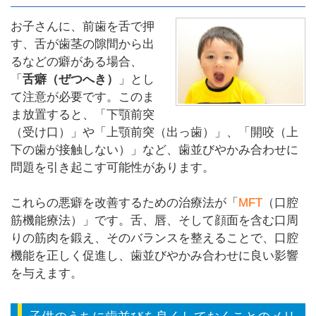
お子さんに、前歯を舌で押
す、舌が歯茎の隙間から出
るなどの癖がある場合、
「
舌癖（ぜつへき）
」とし
て注意が必要です。このま
ま放置すると、「下顎前突
（受け口）」や「上顎前突（出っ歯）」、「開咬（上
下の歯が接触しない）」など、歯並びやかみ合わせに
問題を引き起こす可能性があります。
これらの悪癖を改善するための治療法が「
MFT
（口腔
筋機能療法）」です。舌、唇、そして顔面を含む口周
りの筋肉を鍛え、そのバランスを整えることで、口腔
機能を正しく促進し、歯並びやかみ合わせに良い影響
を与えます。