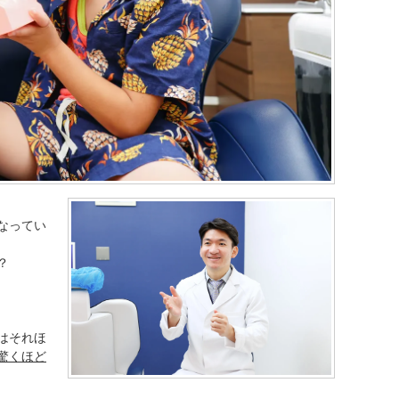
なってい
？
はそれほ
驚くほど