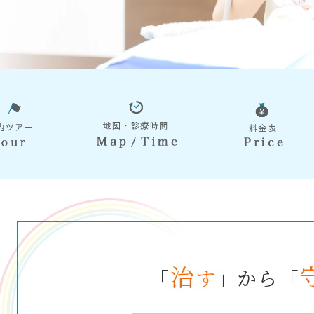
治
「
す
」から「