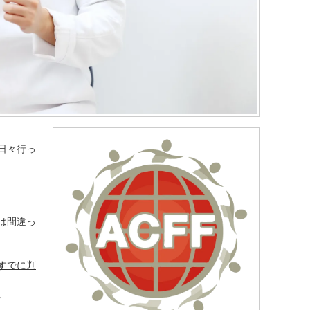
日々行っ
は間違っ
すでに判
。