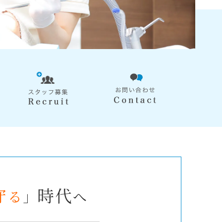
守
時代
る
」
へ